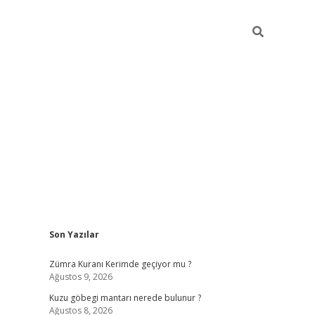
Sidebar
Son Yazılar
https://elexb
Zümra Kuranı Kerimde geçiyor mu ?
Ağustos 9, 2026
Kuzu göbegi mantarı nerede bulunur ?
Ağustos 8, 2026