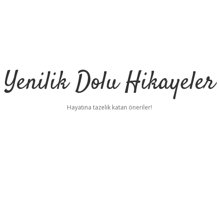
Yenilik Dolu Hikayeler
Hayatına tazelik katan öneriler!