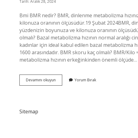
Tarih: Aralık 28, 2024
Bmi BMR nedir? BMR, dinlenme metabolizma hızınız
kilonuza oranının ölçüsüdür.19 Şubat 2024BMR, din
yüzdenizin boyunuza ve kilonuza oranının ölçüsüdü
olmalı? Bazal metabolizma hızının normal aralığı cins
kadınlar için ideal kabul edilen bazal metabolizma hı
1600 arasındadır. BMR skoru kaç olmalı? BMR/Kilo =
metabolizma hızının erkeğinkinden önemli ölçüde…
Bmi
Devamını okuyun
Yorum Bırak
Bmr
Ne
Demek
Sitemap