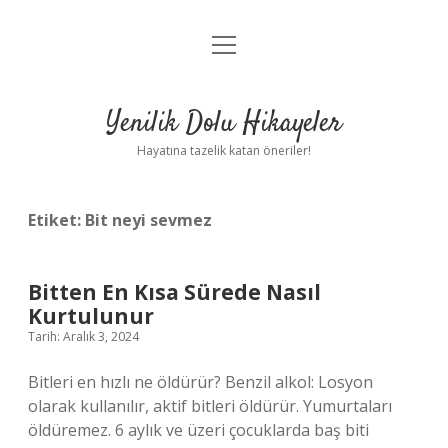
menüyü
Anasayfa
aç
Gizlilik Politikası
Yenilik Dolu Hikayeler
Yasal Uyarı
Hayatına tazelik katan öneriler!
Hakkımızda
Etiket:
Bit neyi sevmez
Bitten En Kısa Sürede Nasıl
Kurtulunur
Tarih: Aralık 3, 2024
Bitleri en hızlı ne öldürür? Benzil alkol: Losyon
olarak kullanılır, aktif bitleri öldürür. Yumurtaları
öldüremez. 6 aylık ve üzeri çocuklarda baş biti