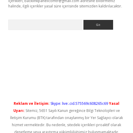
içerikleri,
backlinkpanelicomtr@gmail.com
adresine bildirmeniz
halinde, ilgili içerikler yasal süre içerisinde sitemizden kaldırılacaktır.
Arama
r bahis
Reklam ve İletişim:
Skype: live:.cid.575569c608265c69
Yasal
Uyarı:
Sitemiz, 5651 Sayılı Kanun gereğince Bilgi Teknolojileri ve
İletişim Kurumu (BTK) tarafından onaylanmış bir Yer Sağlayıcı olarak
hizmet vermektedir. Bu nedenle, sitedeki içerikleri proaktif olarak
denetleme veya araştırma yükümlülüğümüz bulunmamaktadır.