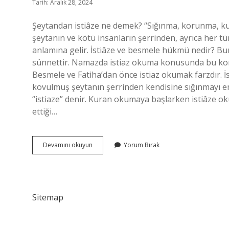
Tarih: Aralık 28, 2024
Şeytandan istiâze ne demek? “Sığınma, korunma, ku
şeytanın ve kötü insanların şerrinden, ayrıca her tü
anlamına gelir. İstiâze ve besmele hükmü nedir? 
sünnettir. Namazda istiaz okuma konusunda bu konud
Besmele ve Fatiha’dan önce istiaz okumak farzdır.
kovulmuş şeytanın şerrinden kendisine sığınmayı em
“istiaze” denir. Kuran okumaya başlarken istiâze 
ettiği…
Istiaze
Devamını okuyun
Yorum Bırak
Farz
Mı
Sitemap