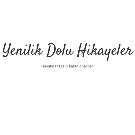
Yenilik Dolu Hikayeler
Hayatına tazelik katan öneriler!