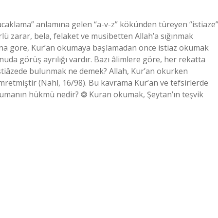
caklama” anlamına gelen “a-v-z” kökünden türeyen “istiaze”
rlü zarar, bela, felaket ve musibetten Allah’a sığınmak
Buna göre, Kur’an okumaya başlamadan önce istiaz okumak
a görüş ayrılığı vardır. Bazı âlimlere göre, her rekatta
 İstiâzede bulunmak ne demek? Allah, Kur’an okurken
retmiştir (Nahl, 16/98). Bu kavrama Kur’an ve tefsirlerde
okumanın hükmü nedir? ❂ Kuran okumak, Şeytan’ın teşvik