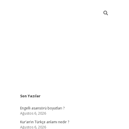
Sidebar
Son Yazılar
https://elexb
Engelli asansörü boyutları ?
Ağustos 6, 2026
Kur’an’ın Türkçe anlamı nedir ?
Ağustos 6, 2026