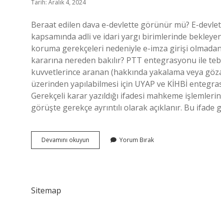
Tarih: Aralık 4, 2024
Beraat edilen dava e-devlette görünür mü? E-devlet 
kapsamında adli ve idari yargı birimlerinde bekleye
koruma gerekçeleri nedeniyle e-imza girişi olmad
kararına nereden bakılır? PTT entegrasyonu ile tebl
kuvvetlerince aranan (hakkında yakalama veya gözal
üzerinden yapılabilmesi için UYAP ve KİHBİ entegras
Gerekçeli karar yazıldığı ifadesi mahkeme işlemler
görüşte gerekçe ayrıntılı olarak açıklanır. Bu ifade
Beraat
Devamını okuyun
Yorum Bırak
Kararı
E
Devlette
Görünür
Mü
Sitemap