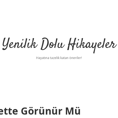
Yenilik Dolu Hikayeler
Hayatına tazelik katan öneriler!
lette Görünür Mü