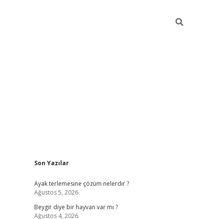
Sidebar
Son Yazılar
https://elexb
Ayak terlemesine çözüm nelerdir ?
Ağustos 5, 2026
Beygir diye bir hayvan var mı ?
Ağustos 4, 2026