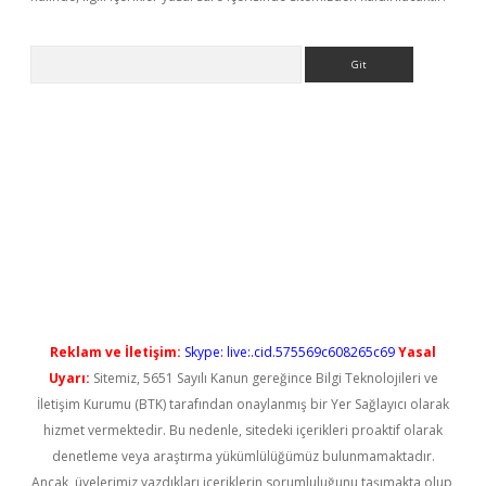
Arama
ttps://elexbetgiris.org/
betbox
betexper bahis
Reklam ve İletişim:
Skype: live:.cid.575569c608265c69
Yasal
Uyarı:
Sitemiz, 5651 Sayılı Kanun gereğince Bilgi Teknolojileri ve
İletişim Kurumu (BTK) tarafından onaylanmış bir Yer Sağlayıcı olarak
hizmet vermektedir. Bu nedenle, sitedeki içerikleri proaktif olarak
denetleme veya araştırma yükümlülüğümüz bulunmamaktadır.
Ancak, üyelerimiz yazdıkları içeriklerin sorumluluğunu taşımakta olup,