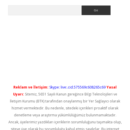
Arama
ps://elexbetgiris.org/
betbox
betexper bahis
Reklam ve İletişim:
Skype: live:.cid.575569c608265c69
Yasal
Uyarı:
Sitemiz, 5651 Sayılı Kanun gereğince Bilgi Teknolojileri ve
İletişim Kurumu (BTK) tarafından onaylanmış bir Yer Sağlayıcı olarak
hizmet vermektedir. Bu nedenle, sitedeki içerikleri proaktif olarak
denetleme veya araştırma yükümlülüğümüz bulunmamaktadır.
Ancak, üyelerimiz yazdıkları içeriklerin sorumluluğunu taşımakta olup,
siteye üye olarak bu sorumluluğu kabul etmiş sayılırlar. Bu internet