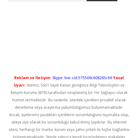
ps://elexbetgiris.org/
betbox
betexper bahis
Reklam ve İletişim:
Skype: live:.cid.575569c608265c69
Yasal
Uyarı:
Sitemiz, 5651 Sayılı Kanun gereğince Bilgi Teknolojileri ve
İletişim Kurumu (BTK) tarafından onaylanmış bir Yer Sağlayıcı olarak
hizmet vermektedir. Bu nedenle, sitedeki içerikleri proaktif olarak
denetleme veya araştırma yükümlülüğümüz bulunmamaktadır.
Ancak, üyelerimiz yazdıkları içeriklerin sorumluluğunu taşımakta olup,
siteye üye olarak bu sorumluluğu kabul etmiş sayılırlar. Bu internet
sitesi, herhangi bir marka, kurum veya şahıs şirketi ile hiçbir bağlantısı
bulunmamaktadır. Sitede yalnızca kendi hazırladığımız makaleler