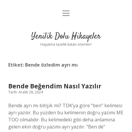
menüyü
Anasayfa
aç
Gizlilik Politikası
Yenilik Dolu Hikayeler
Yasal Uyarı
Hayatına tazelik katan öneriler!
Hakkımızda
Etiket:
Bende özledim ayrı mı
Bende Beğendim Nasıl Yazılır
Tarih: Aralık 28, 2024
Bende ayrı mı bitişik mi? TDK’ya göre “ben” kelimesi
ayrı yazılır. Bu yüzden bu kelimenin doğru yazımı ME
TOO olmalıdır. Bu kelimedeki gibi deha anlamına
gelen ekin doğru yazımı ayrı yazılır. “Ben de”