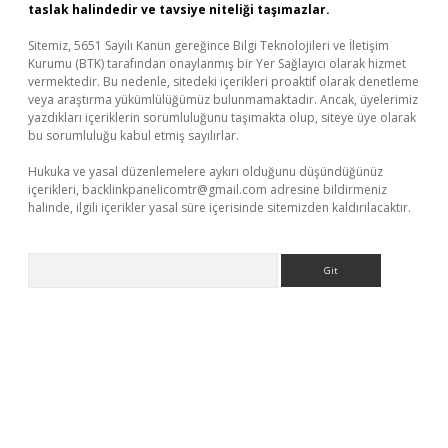
taslak halindedir ve tavsiye niteliği taşımazlar.
Sitemiz, 5651 Sayılı Kanun gereğince Bilgi Teknolojileri ve İletişim
Kurumu (BTK) tarafından onaylanmış bir Yer Sağlayıcı olarak hizmet
vermektedir. Bu nedenle, sitedeki içerikleri proaktif olarak denetleme
veya araştırma yükümlülüğümüz bulunmamaktadır. Ancak, üyelerimiz
yazdıkları içeriklerin sorumluluğunu taşımakta olup, siteye üye olarak
bu sorumluluğu kabul etmiş sayılırlar.
Hukuka ve yasal düzenlemelere aykırı olduğunu düşündüğünüz
içerikleri,
backlinkpanelicomtr@gmail.com
adresine bildirmeniz
halinde, ilgili içerikler yasal süre içerisinde sitemizden kaldırılacaktır.
Arama
://elexbetgiris.org/
betbox
betexper bahis