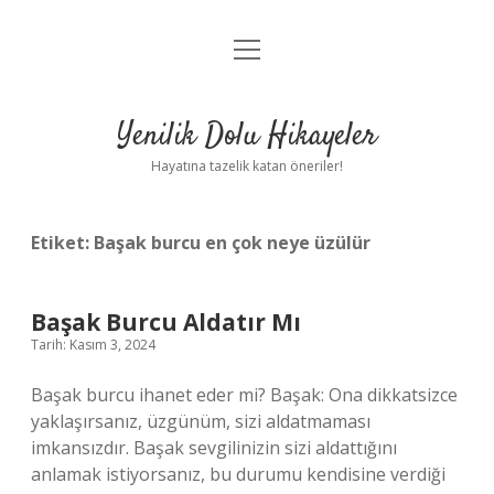
menüyü
Anasayfa
aç
Gizlilik Politikası
Yenilik Dolu Hikayeler
Yasal Uyarı
Hayatına tazelik katan öneriler!
Hakkımızda
Etiket:
Başak burcu en çok neye üzülür
Başak Burcu Aldatır Mı
Tarih: Kasım 3, 2024
Başak burcu ihanet eder mi? Başak: Ona dikkatsizce
yaklaşırsanız, üzgünüm, sizi aldatmaması
imkansızdır. Başak sevgilinizin sizi aldattığını
anlamak istiyorsanız, bu durumu kendisine verdiği