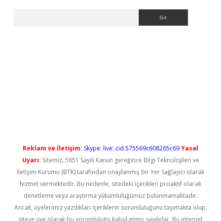
Arama
ps://elexbetgiris.org/
betbox
betexper bahis
Reklam ve İletişim:
Skype: live:.cid.575569c608265c69
Yasal
Uyarı:
Sitemiz, 5651 Sayılı Kanun gereğince Bilgi Teknolojileri ve
İletişim Kurumu (BTK) tarafından onaylanmış bir Yer Sağlayıcı olarak
hizmet vermektedir. Bu nedenle, sitedeki içerikleri proaktif olarak
denetleme veya araştırma yükümlülüğümüz bulunmamaktadır.
Ancak, üyelerimiz yazdıkları içeriklerin sorumluluğunu taşımakta olup,
siteye üye olarak bu sorumluluğu kabul etmiş sayılırlar. Bu internet