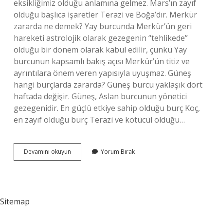
eksikliğimiz olduğu anlamına gelmez. Mars’ın zayıf
olduğu başlıca işaretler Terazi ve Boğa’dır. Merkür
zararda ne demek? Yay burcunda Merkür’ün geri
hareketi astrolojik olarak gezegenin “tehlikede”
olduğu bir dönem olarak kabul edilir, çünkü Yay
burcunun kapsamlı bakış açısı Merkür’ün titiz ve
ayrıntılara önem veren yapısıyla uyuşmaz. Güneş
hangi burçlarda zararda? Güneş burcu yaklaşık dört
haftada değişir. Güneş, Aslan burcunun yönetici
gezegenidir. En güçlü etkiye sahip olduğu burç Koç,
en zayıf olduğu burç Terazi ve kötücül olduğu…
Astrolojide
Devamını okuyun
Yorum Bırak
Zararda
Ne
Demek
Sitemap