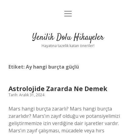
menüyü
Anasayfa
aç
Gizlilik Politikası
Yenilik Dolu Hikayeler
Yasal Uyarı
Hayatına tazelik katan öneriler!
Hakkımızda
Etiket:
Ay hangi burçta güçlü
Astrolojide Zararda Ne Demek
Tarih: Aralık 31, 2024
Mars hangi burçta zararlı? Mars hangi burçta
zararlıdır? Mars’ın zayıf olduğu ve potansiyelimizi
geliştirmemize izin verdiğine dair işaretler vardır.
Mars’ın zayıf çalışması, mücadele veya hırs