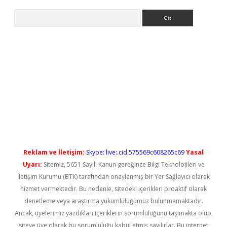
Arama
ps://elexbetgiris.org/
betbox
betexper bahis
Reklam ve İletişim:
Skype: live:.cid.575569c608265c69
Yasal
Uyarı:
Sitemiz, 5651 Sayılı Kanun gereğince Bilgi Teknolojileri ve
İletişim Kurumu (BTK) tarafından onaylanmış bir Yer Sağlayıcı olarak
hizmet vermektedir. Bu nedenle, sitedeki içerikleri proaktif olarak
denetleme veya araştırma yükümlülüğümüz bulunmamaktadır.
Ancak, üyelerimiz yazdıkları içeriklerin sorumluluğunu taşımakta olup,
siteye üye olarak bu sorumluluğu kabul etmiş sayılırlar. Bu internet