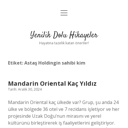
menüyü
Anasayfa
aç
Gizlilik Politikası
Yenilik Dolu Hikayeler
Yasal Uyarı
Hayatına tazelik katan öneriler!
Hakkımızda
Etiket:
Astaş Holdingin sahibi kim
Mandarin Oriental Kaç Yıldız
Tarih: Aralık 30, 2024
Mandarin Oriental kaç ülkede var? Grup, şu anda 24
ülke ve bölgede 36 otel ve 7 rezidans işletiyor ve her
projesinde Uzak Doğu’nun mirasını ve yerel
kültürünü birleştirerek iş faaliyetlerini geliştiriyor.