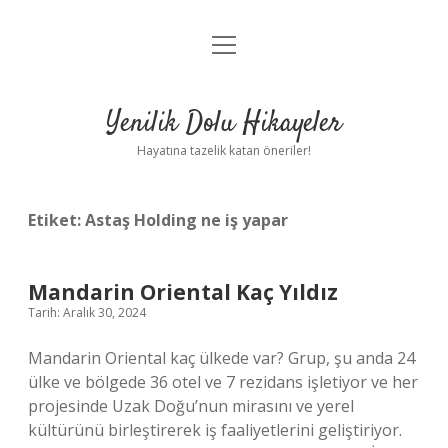
menüyü
Anasayfa
aç
Gizlilik Politikası
Yenilik Dolu Hikayeler
Yasal Uyarı
Hayatına tazelik katan öneriler!
Hakkımızda
Etiket:
Astaş Holding ne iş yapar
Mandarin Oriental Kaç Yıldız
Tarih: Aralık 30, 2024
Mandarin Oriental kaç ülkede var? Grup, şu anda 24
ülke ve bölgede 36 otel ve 7 rezidans işletiyor ve her
projesinde Uzak Doğu’nun mirasını ve yerel
kültürünü birleştirerek iş faaliyetlerini geliştiriyor.