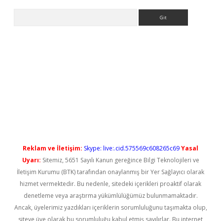
Arama
ps://elexbetgiris.org/
betbox
betexper bahis
Reklam ve İletişim:
Skype: live:.cid.575569c608265c69
Yasal
Uyarı:
Sitemiz, 5651 Sayılı Kanun gereğince Bilgi Teknolojileri ve
İletişim Kurumu (BTK) tarafından onaylanmış bir Yer Sağlayıcı olarak
hizmet vermektedir. Bu nedenle, sitedeki içerikleri proaktif olarak
denetleme veya araştırma yükümlülüğümüz bulunmamaktadır.
Ancak, üyelerimiz yazdıkları içeriklerin sorumluluğunu taşımakta olup,
siteye üye olarak bu sorumluluğu kabul etmiş sayılırlar. Bu internet