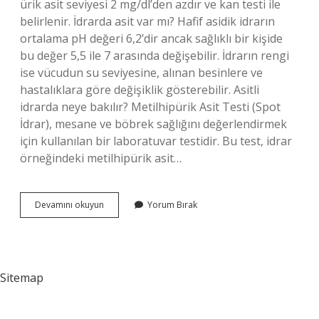
ürik asit seviyesi 2 mg/dl’den azdır ve kan testi ile
belirlenir. İdrarda asit var mı? Hafif asidik idrarın
ortalama pH değeri 6,2’dir ancak sağlıklı bir kişide
bu değer 5,5 ile 7 arasında değişebilir. İdrarın rengi
ise vücudun su seviyesine, alınan besinlere ve
hastalıklara göre değişiklik gösterebilir. Asitli
idrarda neye bakılır? Metilhipürik Asit Testi (Spot
İdrar), mesane ve böbrek sağlığını değerlendirmek
için kullanılan bir laboratuvar testidir. Bu test, idrar
örneğindeki metilhipürik asit…
İDrarda
Devamını okuyun
Yorum Bırak
Hangi
Asit
Bulunur
Sitemap