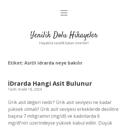
menüyü
Anasayfa
aç
Gizlilik Politikası
Yenilik Dolu Hikayeler
Yasal Uyarı
Hayatına tazelik katan öneriler!
Hakkımızda
Etiket:
Asitli idrarda neye bakılır
İDrarda Hangi Asit Bulunur
Tarih: Aralık 18, 2024
Ürik asit değeri nedir? Ürik asit seviyesi ne kadar
yüksek olmalı? Ürik asit seviyesi erkeklerde desilitre
başına 7 miligramın (mg/dl) ve kadınlarda 6
mg/dl’nin üzerindeyse yüksek kabul edilir. Düşük