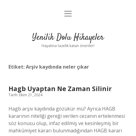
menüyü
Anasayfa
aç
Gizlilik Politikası
Yenilik Dolu Hikayeler
Yasal Uyarı
Hayatına tazelik katan öneriler!
Hakkımızda
Etiket:
Arşiv kaydında neler çıkar
Hagb Uyaptan Ne Zaman Silinir
Tarih: Ekim 21, 2024
Hagb arşiv kaydında gözükür mü? Ayrıca HAGB
kararının niteliği gereği verilen cezanın ertelenmesi
söz konusu olup, infaz edilmiş ve kesinleşmiş bir
mahkûmiyet kararı bulunmadığından HAGB kararı