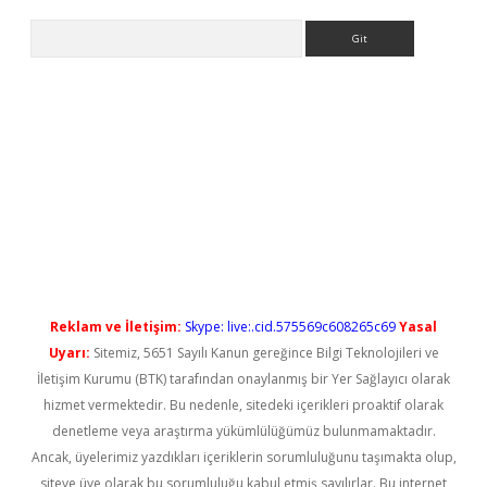
Arama
ps://elexbetgiris.org/
betbox
betexper bahis
Reklam ve İletişim:
Skype: live:.cid.575569c608265c69
Yasal
Uyarı:
Sitemiz, 5651 Sayılı Kanun gereğince Bilgi Teknolojileri ve
İletişim Kurumu (BTK) tarafından onaylanmış bir Yer Sağlayıcı olarak
hizmet vermektedir. Bu nedenle, sitedeki içerikleri proaktif olarak
denetleme veya araştırma yükümlülüğümüz bulunmamaktadır.
Ancak, üyelerimiz yazdıkları içeriklerin sorumluluğunu taşımakta olup,
siteye üye olarak bu sorumluluğu kabul etmiş sayılırlar. Bu internet