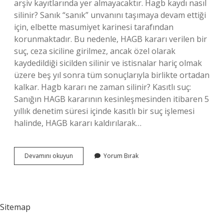
arşiv kayıtlarında yer almayacaktır. Hagb kaydı nasıl
silinir? Sanık “sanık” unvanını taşımaya devam ettiği
için, elbette masumiyet karinesi tarafından
korunmaktadır. Bu nedenle, HAGB kararı verilen bir
suç, ceza siciline girilmez, ancak özel olarak
kaydedildiği sicilden silinir ve istisnalar hariç olmak
üzere beş yıl sonra tüm sonuçlarıyla birlikte ortadan
kalkar. Hagb kararı ne zaman silinir? Kasıtlı suç:
Sanığın HAGB kararının kesinleşmesinden itibaren 5
yıllık denetim süresi içinde kasıtlı bir suç işlemesi
halinde, HAGB kararı kaldırılarak…
Hagb
Devamını okuyun
Yorum Bırak
Uyaptan
Ne
Zaman
Silinir
Sitemap