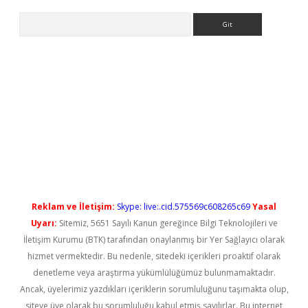
Arama
ps://elexbetgiris.org/
betbox
betexper bahis
Reklam ve İletişim:
Skype: live:.cid.575569c608265c69
Yasal
Uyarı:
Sitemiz, 5651 Sayılı Kanun gereğince Bilgi Teknolojileri ve
İletişim Kurumu (BTK) tarafından onaylanmış bir Yer Sağlayıcı olarak
hizmet vermektedir. Bu nedenle, sitedeki içerikleri proaktif olarak
denetleme veya araştırma yükümlülüğümüz bulunmamaktadır.
Ancak, üyelerimiz yazdıkları içeriklerin sorumluluğunu taşımakta olup,
siteye üye olarak bu sorumluluğu kabul etmiş sayılırlar. Bu internet