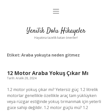
menüyü
Anasayfa
aç
Gizlilik Politikası
Yenilik Dolu Hikayeler
Yasal Uyarı
Hayatına tazelik katan öneriler!
Hakkımızda
Etiket:
Araba yokuşta neden gitmez
12 Motor Araba Yokuş Çıkar Mı
Tarih: Aralık 28, 2024
1.2 motor yokuş çıkar mı? Yetersiz güç: 1.2 litrelik
motorlar genellikle özellikle araç tam yüklüyken
veya rüzgar estiğinde yokuş tırmanmak için yeterli
güce sahip değildir. 1.2 motor güçlü mü? 1.2