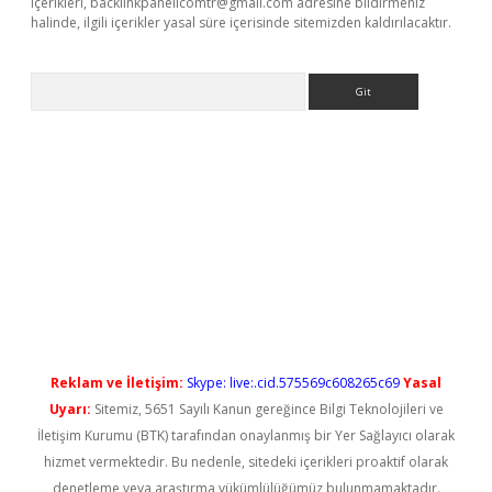
içerikleri,
backlinkpanelicomtr@gmail.com
adresine bildirmeniz
halinde, ilgili içerikler yasal süre içerisinde sitemizden kaldırılacaktır.
Arama
ps://elexbetgiris.org/
betbox
betexper bahis
Reklam ve İletişim:
Skype: live:.cid.575569c608265c69
Yasal
Uyarı:
Sitemiz, 5651 Sayılı Kanun gereğince Bilgi Teknolojileri ve
İletişim Kurumu (BTK) tarafından onaylanmış bir Yer Sağlayıcı olarak
hizmet vermektedir. Bu nedenle, sitedeki içerikleri proaktif olarak
denetleme veya araştırma yükümlülüğümüz bulunmamaktadır.