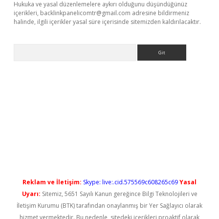
Hukuka ve yasal düzenlemelere aykırı olduğunu düşündüğünüz
içerikleri,
backlinkpanelicomtr@gmail.com
adresine bildirmeniz
halinde, ilgili içerikler yasal süre içerisinde sitemizden kaldırılacaktır.
Arama
s://elexbetgiris.org/
betbox
betexper bahis
Reklam ve İletişim:
Skype: live:.cid.575569c608265c69
Yasal
Uyarı:
Sitemiz, 5651 Sayılı Kanun gereğince Bilgi Teknolojileri ve
İletişim Kurumu (BTK) tarafından onaylanmış bir Yer Sağlayıcı olarak
hizmet vermektedir. Bu nedenle, sitedeki içerikleri proaktif olarak