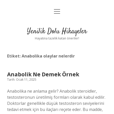
menüyü
Anasayfa
aç
Gizlilik Politikası
Yenilik Dolu Hikayeler
Yasal Uyarı
Hayatına tazelik katan öneriler!
Hakkımızda
Etiket:
Anabolika olaylar nelerdir
Anabolik Ne Demek Örnek
Tarih: Ocak 11, 2025
Anabolika ne anlama gelir? Anabolik steroidler,
testosteronun üretilmiş formları olarak kabul edilir.
Doktorlar genellikle düşük testosteron seviyelerini
tedavi etmek için bu ilaçları reçete eder. Bu madde,