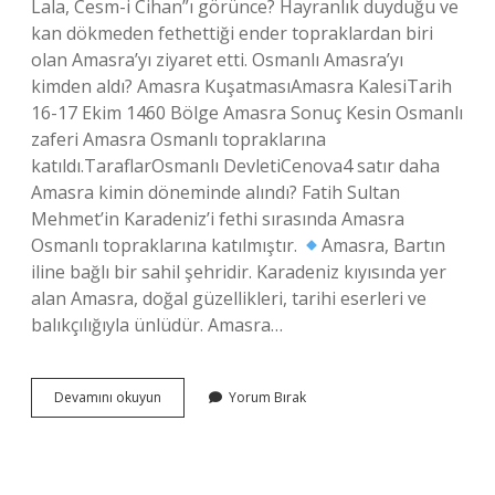
Lala, Cesm-i Cihan”ı görünce? Hayranlık duyduğu ve
kan dökmeden fethettiği ender topraklardan biri
olan Amasra’yı ziyaret etti. Osmanlı Amasra’yı
kimden aldı? Amasra KuşatmasıAmasra KalesiTarih
16-17 Ekim 1460 Bölge Amasra Sonuç Kesin Osmanlı
zaferi Amasra Osmanlı topraklarına
katıldı.TaraflarOsmanlı DevletiCenova4 satır daha
Amasra kimin döneminde alındı? Fatih Sultan
Mehmet’in Karadeniz’i fethi sırasında Amasra
Osmanlı topraklarına katılmıştır.
Amasra, Bartın
iline bağlı bir sahil şehridir. Karadeniz kıyısında yer
alan Amasra, doğal güzellikleri, tarihi eserleri ve
balıkçılığıyla ünlüdür. Amasra…
Amasra
Devamını okuyun
Yorum Bırak
Yı
Kimden
Aldık