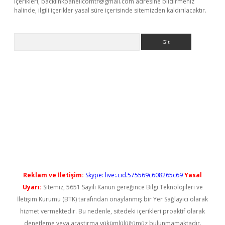
içerikleri,
backlinkpanelicomtr@gmail.com
adresine bildirmeniz
halinde, ilgili içerikler yasal süre içerisinde sitemizden kaldırılacaktır.
Arama
ps://elexbetgiris.org/
betbox
betexper bahis
Reklam ve İletişim:
Skype: live:.cid.575569c608265c69
Yasal
Uyarı:
Sitemiz, 5651 Sayılı Kanun gereğince Bilgi Teknolojileri ve
İletişim Kurumu (BTK) tarafından onaylanmış bir Yer Sağlayıcı olarak
hizmet vermektedir. Bu nedenle, sitedeki içerikleri proaktif olarak
denetleme veya araştırma yükümlülüğümüz bulunmamaktadır.