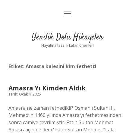
menüyü
Anasayfa
aç
Gizlilik Politikası
Yenilik Dolu Hikayeler
Yasal Uyarı
Hayatına tazelik katan öneriler!
Hakkımızda
Etiket:
Amasra kalesini kim fethetti
Amasra Yı Kimden Aldık
Tarih: Ocak 4, 2025
Amasra ne zaman fethedildi? Osmanlı Sultanı II.
Mehmed’in 1460 yılında Amasra’yı fethetmesinden
sonra camiye çevrilmiştir. Fatih Sultan Mehmet
Amasra için ne dedi? Fatih Sultan Mehmet “Lala,