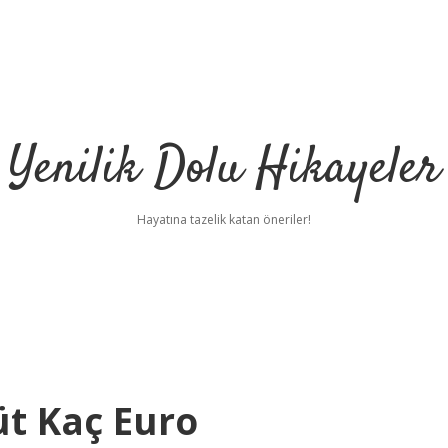
Yenilik Dolu Hikayeler
Hayatına tazelik katan öneriler!
üt Kaç Euro