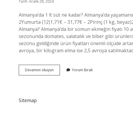
Tarih: Aralık 28, 2024
Almanya’da 1 lt süt ne kadar? Almanya’da yaşamanın
2Yumurta (12)1,71€ – 31,77€ – 2Pirinç (1 kg, beyaz
Almanya? Almanya’da bir somun ekmeğin fiyatı 10 a
sezonunda domates, salatalık ve biber gibi ürünlerd
sezonu geldiğinde ürün fiyatları önemli ölçüde art
avroya, bir kilogram elma ise 2,5 avroya satılmaktadı
Almanyada
Devamını okuyun
Yorum Bırak
1
Litre
Süt
Kaç
Euro
Sitemap