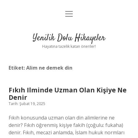
menüyü
Anasayfa
aç
Gizlilik Politikası
Yenilik Dolu Hikayeler
Yasal Uyarı
Hayatına tazelik katan öneriler!
Hakkımızda
Etiket:
Alim ne demek din
Fıkıh Ilminde Uzman Olan Kişiye Ne
Denir
Tarih: Şubat 19, 2025
Fıkıh konusunda uzman olan din alimlerine ne
denir? Fıkıh öğrenmiş kişiye fakih (çoğulu: fukaha)
denir. Fıkıh, mecazi anlamda, İslam hukuk normları