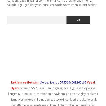
içerikleri,
backlinkpanelicomtr@gmail.com
adresine bildirmeniz
halinde, ilgili içerikler yasal süre içerisinde sitemizden kaldırılacaktır.
Arama
ps://elexbetgiris.org/
betbox
betexper bahis
Reklam ve İletişim:
Skype: live:.cid.575569c608265c69
Yasal
Uyarı:
Sitemiz, 5651 Sayılı Kanun gereğince Bilgi Teknolojileri ve
İletişim Kurumu (BTK) tarafından onaylanmış bir Yer Sağlayıcı olarak
hizmet vermektedir. Bu nedenle, sitedeki içerikleri proaktif olarak
denetleme veya araştırma yükümlülüğümüz bulunmamaktadır.