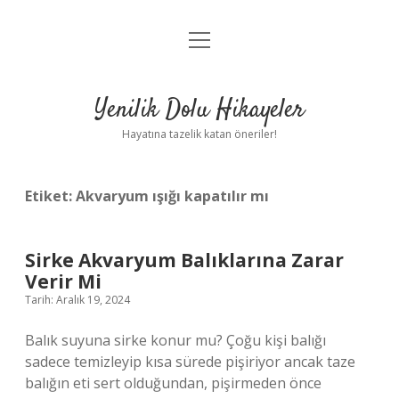
menüyü
Anasayfa
aç
Gizlilik Politikası
Yenilik Dolu Hikayeler
Yasal Uyarı
Hayatına tazelik katan öneriler!
Hakkımızda
Etiket:
Akvaryum ışığı kapatılır mı
Sirke Akvaryum Balıklarına Zarar
Verir Mi
Tarih: Aralık 19, 2024
Balık suyuna sirke konur mu? Çoğu kişi balığı
sadece temizleyip kısa sürede pişiriyor ancak taze
balığın eti sert olduğundan, pişirmeden önce