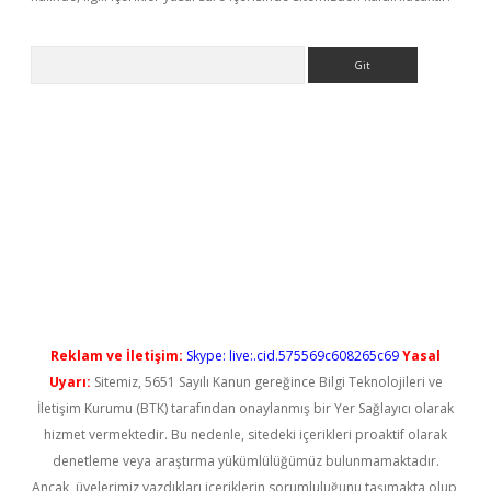
Arama
betexper bahis
Reklam ve İletişim:
Skype: live:.cid.575569c608265c69
Yasal
Uyarı:
Sitemiz, 5651 Sayılı Kanun gereğince Bilgi Teknolojileri ve
İletişim Kurumu (BTK) tarafından onaylanmış bir Yer Sağlayıcı olarak
hizmet vermektedir. Bu nedenle, sitedeki içerikleri proaktif olarak
denetleme veya araştırma yükümlülüğümüz bulunmamaktadır.
Ancak, üyelerimiz yazdıkları içeriklerin sorumluluğunu taşımakta olup,