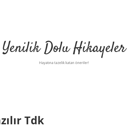
Yenilik Dolu Hikayeler
Hayatına tazelik katan öneriler!
ılır Tdk