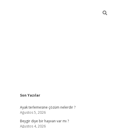
Sidebar
Son Yazılar
https://elexb
Ayak terlemesine çözüm nelerdir ?
Ağustos 5, 2026
Beygir diye bir hayvan var mı ?
Ağustos 4, 2026