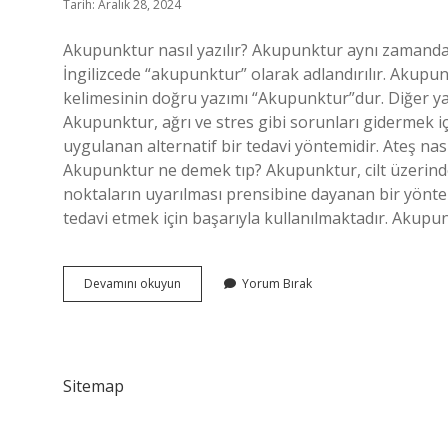
Tarih: Aralık 28, 2024
Akupunktur nasıl yazılır? Akupunktur aynı zamanda y
İngilizcede “akupunktur” olarak adlandırılır. Ak
kelimesinin doğru yazımı “Akupunktur”dur. Diğer ya
Akupunktur, ağrı ve stres gibi sorunları gidermek için
uygulanan alternatif bir tedavi yöntemidir. Ateş nas
Akupunktur ne demek tıp? Akupunktur, cilt üzerindeki
noktaların uyarılması prensibine dayanan bir yöntemdi
tedavi etmek için başarıyla kullanılmaktadır. Akup
Akupunktur
Devamını okuyun
Yorum Bırak
Nasıl
Yazılır
Tdk
Sitemap