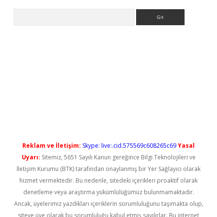
Arama
ps://elexbetgiris.org/
betbox
betexper bahis
Reklam ve İletişim:
Skype: live:.cid.575569c608265c69
Yasal
Uyarı:
Sitemiz, 5651 Sayılı Kanun gereğince Bilgi Teknolojileri ve
İletişim Kurumu (BTK) tarafından onaylanmış bir Yer Sağlayıcı olarak
hizmet vermektedir. Bu nedenle, sitedeki içerikleri proaktif olarak
denetleme veya araştırma yükümlülüğümüz bulunmamaktadır.
Ancak, üyelerimiz yazdıkları içeriklerin sorumluluğunu taşımakta olup,
siteye üye olarak bu sorumluluğu kabul etmiş sayılırlar. Bu internet