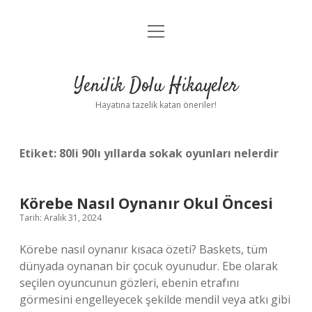
menüyü
Anasayfa
aç
Gizlilik Politikası
Yenilik Dolu Hikayeler
Yasal Uyarı
Hayatına tazelik katan öneriler!
Hakkımızda
Etiket:
80li 90lı yıllarda sokak oyunları nelerdir
Körebe Nasıl Oynanır Okul Öncesi
Tarih: Aralık 31, 2024
Körebe nasıl oynanır kısaca özeti? Baskets, tüm
dünyada oynanan bir çocuk oyunudur. Ebe olarak
seçilen oyuncunun gözleri, ebenin etrafını
görmesini engelleyecek şekilde mendil veya atkı gibi