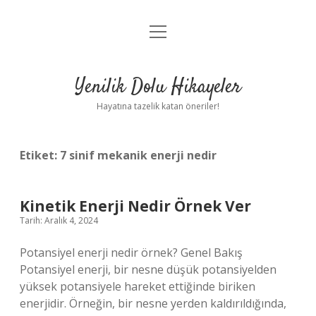
menüyü
Anasayfa
aç
Gizlilik Politikası
Yenilik Dolu Hikayeler
Yasal Uyarı
Hayatına tazelik katan öneriler!
Hakkımızda
Etiket:
7 sinif mekanik enerji nedir
Kinetik Enerji Nedir Örnek Ver
Tarih: Aralık 4, 2024
Potansiyel enerji nedir örnek? Genel Bakış
Potansiyel enerji, bir nesne düşük potansiyelden
yüksek potansiyele hareket ettiğinde biriken
enerjidir. Örneğin, bir nesne yerden kaldırıldığında,