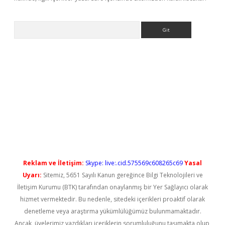
Arama
s://elexbetgiris.org/
betbox
betexper bahis
Reklam ve İletişim:
Skype: live:.cid.575569c608265c69
Yasal
Uyarı:
Sitemiz, 5651 Sayılı Kanun gereğince Bilgi Teknolojileri ve
İletişim Kurumu (BTK) tarafından onaylanmış bir Yer Sağlayıcı olarak
hizmet vermektedir. Bu nedenle, sitedeki içerikleri proaktif olarak
denetleme veya araştırma yükümlülüğümüz bulunmamaktadır.
Ancak, üyelerimiz yazdıkları içeriklerin sorumluluğunu taşımakta olup,