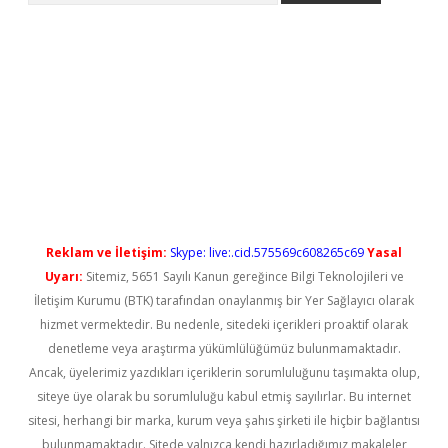
ps://elexbetgiris.org/
betbox
betexper bahis
Reklam ve İletişim:
Skype: live:.cid.575569c608265c69
Yasal
Uyarı:
Sitemiz, 5651 Sayılı Kanun gereğince Bilgi Teknolojileri ve
İletişim Kurumu (BTK) tarafından onaylanmış bir Yer Sağlayıcı olarak
hizmet vermektedir. Bu nedenle, sitedeki içerikleri proaktif olarak
denetleme veya araştırma yükümlülüğümüz bulunmamaktadır.
Ancak, üyelerimiz yazdıkları içeriklerin sorumluluğunu taşımakta olup,
siteye üye olarak bu sorumluluğu kabul etmiş sayılırlar. Bu internet
sitesi, herhangi bir marka, kurum veya şahıs şirketi ile hiçbir bağlantısı
bulunmamaktadır. Sitede yalnızca kendi hazırladığımız makaleler