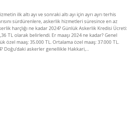
tin ilk altı ayı ve sonraki altı ayı için ayrı ayrı terhis
yarısını sürdürenlere, askerlik hizmetleri süresince en az
kerlik harçlığı ne kadar 2024? Günlük Askerlik Kredisi Ücreti:
13,36 TL olarak belirlendi. Er maaşı 2024 ne kadar? Genel
şük özel maaş: 35.000 TL. Ortalama özel maaş: 37.000 TL.
? Doğu’daki askerler genellikle Hakkari,…