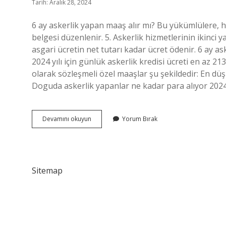
Tarih: Aralık 28, 2024
6 ay askerlik yapan maaş alır mı? Bu yükümlülere, hizme
belgesi düzenlenir. 5. Askerlik hizmetlerinin ikinci 
asgari ücretin net tutarı kadar ücret ödenir. 6 ay as
2024 yılı için günlük askerlik kredisi ücreti en az 2
olarak sözleşmeli özel maaşlar şu şekildedir: En dü
Doguda askerlik yapanlar ne kadar para alıyor 2024
Ilk
Devamını okuyun
Yorum Bırak
6
Ay
Askerlik
Maaşı
Ne
Sitemap
Kadar