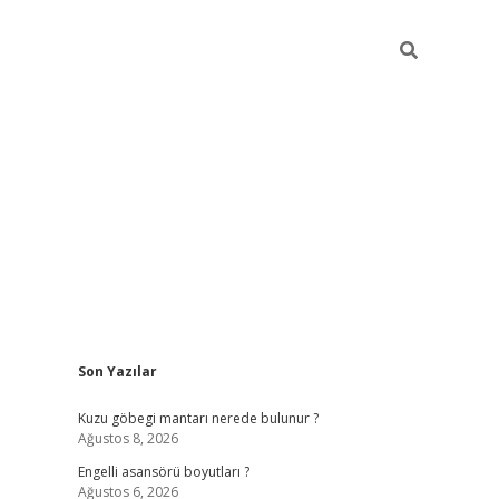
Sidebar
Son Yazılar
https://elex
Kuzu göbegi mantarı nerede bulunur ?
Ağustos 8, 2026
Engelli asansörü boyutları ?
Ağustos 6, 2026