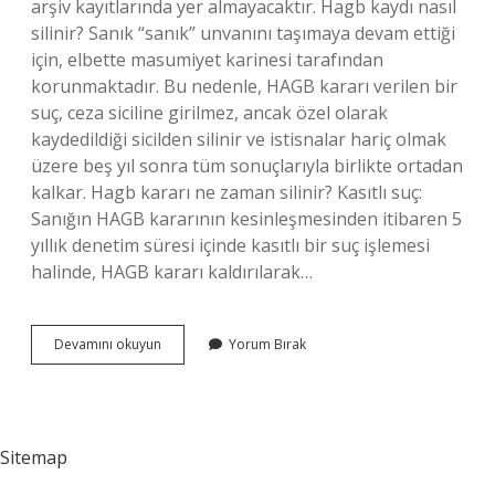
arşiv kayıtlarında yer almayacaktır. Hagb kaydı nasıl
silinir? Sanık “sanık” unvanını taşımaya devam ettiği
için, elbette masumiyet karinesi tarafından
korunmaktadır. Bu nedenle, HAGB kararı verilen bir
suç, ceza siciline girilmez, ancak özel olarak
kaydedildiği sicilden silinir ve istisnalar hariç olmak
üzere beş yıl sonra tüm sonuçlarıyla birlikte ortadan
kalkar. Hagb kararı ne zaman silinir? Kasıtlı suç:
Sanığın HAGB kararının kesinleşmesinden itibaren 5
yıllık denetim süresi içinde kasıtlı bir suç işlemesi
halinde, HAGB kararı kaldırılarak…
Hagb
Devamını okuyun
Yorum Bırak
Uyaptan
Ne
Zaman
Silinir
Sitemap