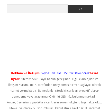
Arama
ps://elexbetgiris.org/
betbox
betexper bahis
Reklam ve İletişim:
Skype: live:.cid.575569c608265c69
Yasal
Uyarı:
Sitemiz, 5651 Sayılı Kanun gereğince Bilgi Teknolojileri ve
İletişim Kurumu (BTK) tarafından onaylanmış bir Yer Sağlayıcı olarak
hizmet vermektedir. Bu nedenle, sitedeki içerikleri proaktif olarak
denetleme veya araştırma yükümlülüğümüz bulunmamaktadır.
Ancak, üyelerimiz yazdıkları içeriklerin sorumluluğunu taşımakta olup,
siteye üye olarak bu sorumluluğu kabul etmiş sayılırlar. Bu internet