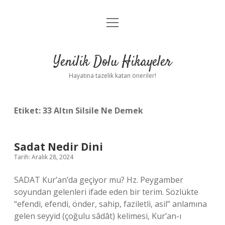
menüyü
Anasayfa
aç
Gizlilik Politikası
Yenilik Dolu Hikayeler
Yasal Uyarı
Hayatına tazelik katan öneriler!
Hakkımızda
Etiket:
33 Altın Silsile Ne Demek
Sadat Nedir Dini
Tarih: Aralık 28, 2024
SADAT Kur’an’da geçiyor mu? Hz. Peygamber
soyundan gelenleri ifade eden bir terim. Sözlükte
“efendi, efendi, önder, sahip, faziletli, asil” anlamına
gelen seyyid (çoğulu sâdât) kelimesi, Kur’an-ı