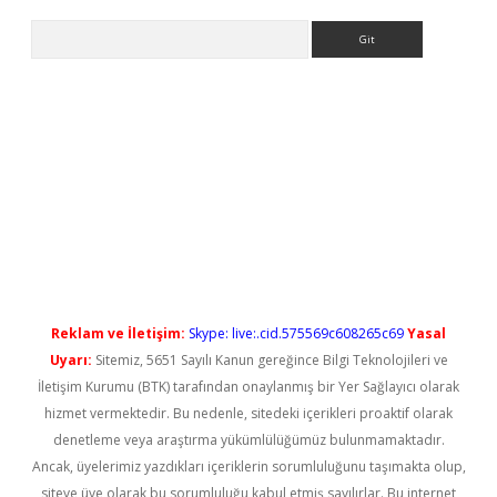
Arama
ps://elexbetgiris.org/
betbox
betexper bahis
Reklam ve İletişim:
Skype: live:.cid.575569c608265c69
Yasal
Uyarı:
Sitemiz, 5651 Sayılı Kanun gereğince Bilgi Teknolojileri ve
İletişim Kurumu (BTK) tarafından onaylanmış bir Yer Sağlayıcı olarak
hizmet vermektedir. Bu nedenle, sitedeki içerikleri proaktif olarak
denetleme veya araştırma yükümlülüğümüz bulunmamaktadır.
Ancak, üyelerimiz yazdıkları içeriklerin sorumluluğunu taşımakta olup,
siteye üye olarak bu sorumluluğu kabul etmiş sayılırlar. Bu internet