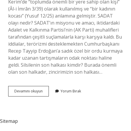
Kerim’de “toplumda önemli bir yere sahip olan kişi”
(Âl-i İmrân 3/39) olarak kullanılmış ve “bir kadının
kocası” (Yusuf 12/25) anlamına gelmiştir. SADAT
olayı nedir? SADAT’ın misyonu ve amacı, iktidardaki
Adalet ve Kalkınma Partisi’nin (AK Parti) muhalifleri
tarafından çeşitli suçlamalarla karşı karşıya kaldı. Bu
iddialar, terörizmi desteklemekten Cumhurbaşkanı
Recep Tayyip Erdoğan’a sadık özel bir ordu kurmaya
kadar uzanan tartışmaların odak noktası haline
geldi. Silsilenin son halkası kimdir? Burada önemli
olan son halkadır, zincirimizin son halkası…
Sadat
Devamını okuyun
Yorum Bırak
Nedir
Dini
Sitemap