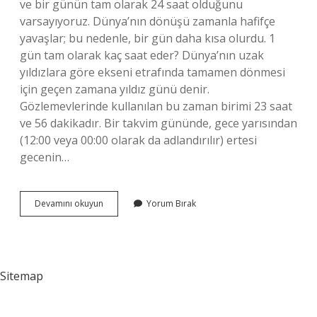
ve bir günün tam olarak 24 saat olduğunu
varsayıyoruz. Dünya’nın dönüşü zamanla hafifçe
yavaşlar; bu nedenle, bir gün daha kısa olurdu. 1
gün tam olarak kaç saat eder? Dünya’nın uzak
yıldızlara göre ekseni etrafında tamamen dönmesi
için geçen zamana yıldız günü denir.
Gözlemevlerinde kullanılan bu zaman birimi 23 saat
ve 56 dakikadır. Bir takvim gününde, gece yarısından
(12:00 veya 00:00 olarak da adlandırılır) ertesi
gecenin…
Güneş
Devamını okuyun
Yorum Bırak
De
1
Gün
Kaç
Saat
Sitemap