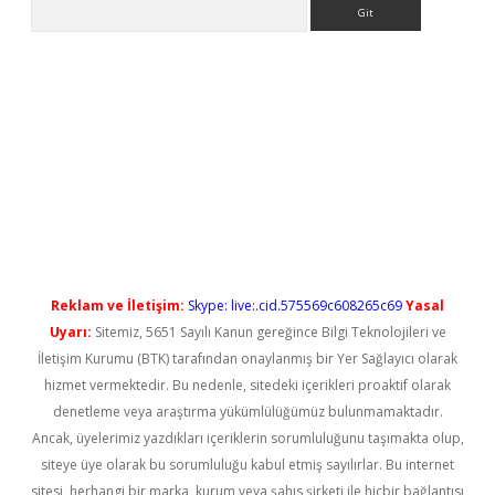
Arama
ps://elexbetgiris.org/
betbox
betexper bahis
Reklam ve İletişim:
Skype: live:.cid.575569c608265c69
Yasal
Uyarı:
Sitemiz, 5651 Sayılı Kanun gereğince Bilgi Teknolojileri ve
İletişim Kurumu (BTK) tarafından onaylanmış bir Yer Sağlayıcı olarak
hizmet vermektedir. Bu nedenle, sitedeki içerikleri proaktif olarak
denetleme veya araştırma yükümlülüğümüz bulunmamaktadır.
Ancak, üyelerimiz yazdıkları içeriklerin sorumluluğunu taşımakta olup,
siteye üye olarak bu sorumluluğu kabul etmiş sayılırlar. Bu internet
sitesi, herhangi bir marka, kurum veya şahıs şirketi ile hiçbir bağlantısı