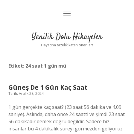
menüyü
Anasayfa
aç
Gizlilik Politikası
Yenilik Dolu Hikayeler
Yasal Uyarı
Hayatına tazelik katan öneriler!
Hakkımızda
Etiket:
24 saat 1 gün mü
Güneş De 1 Gün Kaç Saat
Tarih: Aralık 28, 2024
1 gün gerçekte kaç saat? (23 saat 56 dakika ve 4.09
saniye). Aslında, daha önce 24 saatti ve şimdi 23 saat
56 dakikadır demek doğru değildir. Sadece biz
insanlar bu 4 dakikalık süreyi görmezden geliyoruz