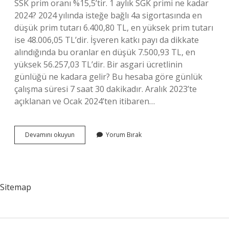
SSK prim oranı %15,5’tir. 1 aylık SGK primi ne kadar
2024? 2024 yılında isteğe bağlı 4a sigortasında en
düşük prim tutarı 6.400,80 TL, en yüksek prim tutarı
ise 48.006,05 TL’dir. İşveren katkı payı da dikkate
alındığında bu oranlar en düşük 7.500,93 TL, en
yüksek 56.257,03 TL’dir. Bir asgari ücretlinin
günlüğü ne kadara gelir? Bu hesaba göre günlük
çalışma süresi 7 saat 30 dakikadır. Aralık 2023’te
açıklanan ve Ocak 2024’ten itibaren…
2024
Devamını okuyun
Yorum Bırak
Asgari
Ücret
Maliyeti
Ne
Kadar
Sitemap