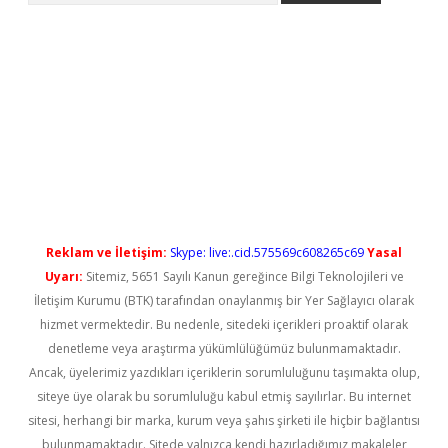
ps://elexbetgiris.org/
betbox
betexper bahis
Reklam ve İletişim:
Skype: live:.cid.575569c608265c69
Yasal
Uyarı:
Sitemiz, 5651 Sayılı Kanun gereğince Bilgi Teknolojileri ve
İletişim Kurumu (BTK) tarafından onaylanmış bir Yer Sağlayıcı olarak
hizmet vermektedir. Bu nedenle, sitedeki içerikleri proaktif olarak
denetleme veya araştırma yükümlülüğümüz bulunmamaktadır.
Ancak, üyelerimiz yazdıkları içeriklerin sorumluluğunu taşımakta olup,
siteye üye olarak bu sorumluluğu kabul etmiş sayılırlar. Bu internet
sitesi, herhangi bir marka, kurum veya şahıs şirketi ile hiçbir bağlantısı
bulunmamaktadır. Sitede yalnızca kendi hazırladığımız makaleler