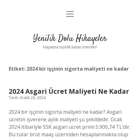
menüyü
Anasayfa
aç
Gizlilik Politikası
Yenilik Dolu Hikayeler
Yasal Uyarı
Hayatına tazelik katan öneriler!
Hakkımızda
Etiket:
2024 bir işçinin sigorta maliyeti ne kadar
2024 Asgari Ücret Maliyeti Ne Kadar
Tarih: Aralık 26, 2024
2024 bir işçinin sigorta maliyeti ne kadar? Asgari
ücretin işverene aylık maliyeti şu şekildedir. Ocak
2024 itibariyle SSK asgari ücret primi 5.900,74 TL’dir.
Bu tutar brüt maaş üzerinden hesaplanmakta olup