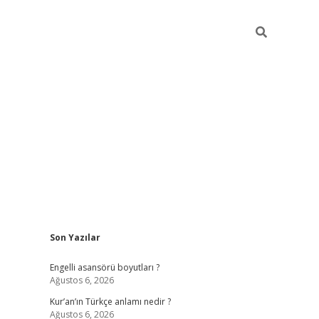
Sidebar
Son Yazılar
https://elexb
Engelli asansörü boyutları ?
Ağustos 6, 2026
Kur’an’ın Türkçe anlamı nedir ?
Ağustos 6, 2026