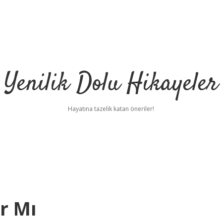
Yenilik Dolu Hikayeler
Hayatına tazelik katan öneriler!
r Mı