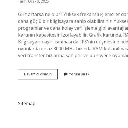
Tarih: Ocak 3, 2025
GHz artarsa ne olur? Yüksek frekanslı işlemciler daha
daha güçlü bir bilgisayara sahip olabilirsiniz. Yüksek
programlar ve daha kolay veri işleme gibi avantajlar
kartının kapasitesini zorlayabilir. Grafik kartında, RA
Bilgisayarın aşırı ısınması da FPS’nin düşmesine ne
oyunlarda en az 3000 MHz hızında RAM kullanılması 
veri transfer hızlarına sahiptir ve bu sayede oyun
Ghz
Devamını okuyun
Yorum Bırak
Artarsa
Fps
Artar
Mı
Sitemap