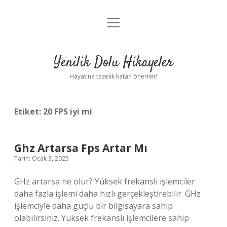
menüyü
Anasayfa
aç
Gizlilik Politikası
Yenilik Dolu Hikayeler
Yasal Uyarı
Hayatına tazelik katan öneriler!
Hakkımızda
Etiket:
20 FPS iyi mi
Ghz Artarsa Fps Artar Mı
Tarih: Ocak 3, 2025
GHz artarsa ne olur? Yüksek frekanslı işlemciler
daha fazla işlemi daha hızlı gerçekleştirebilir. GHz
işlemciyle daha güçlü bir bilgisayara sahip
olabilirsiniz. Yüksek frekanslı işlemcilere sahip