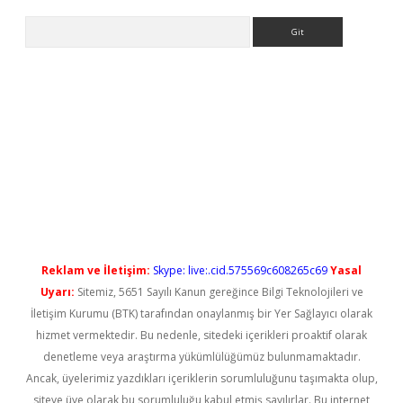
Arama
ps://elexbetgiris.org/
betbox
betexper bahis
Reklam ve İletişim:
Skype: live:.cid.575569c608265c69
Yasal
Uyarı:
Sitemiz, 5651 Sayılı Kanun gereğince Bilgi Teknolojileri ve
İletişim Kurumu (BTK) tarafından onaylanmış bir Yer Sağlayıcı olarak
hizmet vermektedir. Bu nedenle, sitedeki içerikleri proaktif olarak
denetleme veya araştırma yükümlülüğümüz bulunmamaktadır.
Ancak, üyelerimiz yazdıkları içeriklerin sorumluluğunu taşımakta olup,
siteye üye olarak bu sorumluluğu kabul etmiş sayılırlar. Bu internet