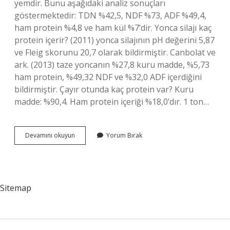
yemdir. Bunu aşağıdaki analiz sonuçları
göstermektedir: TDN %42,5, NDF %73, ADF %49,4,
ham protein %4,8 ve ham kül %7’dir. Yonca silajı kaç
protein içerir? (2011) yonca silajının pH değerini 5,87
ve Fleig skorunu 20,7 olarak bildirmiştir. Canbolat ve
ark. (2013) taze yoncanın %27,8 kuru madde, %5,73
ham protein, %49,32 NDF ve %32,0 ADF içerdiğini
bildirmiştir. Çayır otunda kaç protein var? Kuru
madde: %90,4. Ham protein içeriği %18,0’dır. 1 ton…
Buğday
Devamını okuyun
Yorum Bırak
Silajı
Kaç
Protein
Sitemap