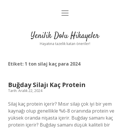
menüyü
Anasayfa
aç
Gizlilik Politikası
Yenilik Dolu Hikayeler
Yasal Uyarı
Hayatına tazelik katan öneriler!
Hakkımızda
Etiket:
1 ton silaj kaç para 2024
Buğday Silajı Kaç Protein
Tarih: Aralık 22, 2024
Silaj kaç protein içerir? Mısır silajı çok iyi bir yem
kaynağı olup genellikle %6-8 oranında protein ve
yüksek oranda nişasta içerir. Buğday samanı kaç
protein içerir? Buğday samanı düşük kaliteli bir