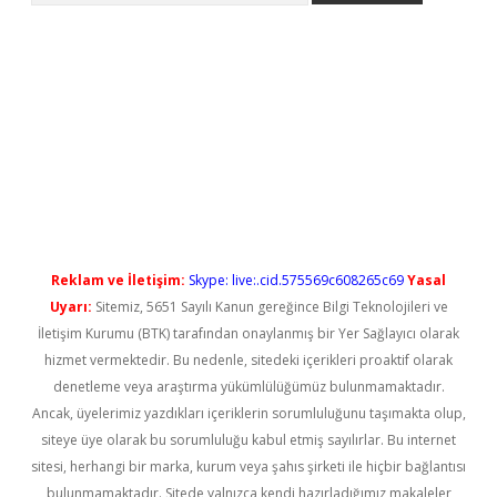
ps://elexbetgiris.org/
betbox
betexper bahis
Reklam ve İletişim:
Skype: live:.cid.575569c608265c69
Yasal
Uyarı:
Sitemiz, 5651 Sayılı Kanun gereğince Bilgi Teknolojileri ve
İletişim Kurumu (BTK) tarafından onaylanmış bir Yer Sağlayıcı olarak
hizmet vermektedir. Bu nedenle, sitedeki içerikleri proaktif olarak
denetleme veya araştırma yükümlülüğümüz bulunmamaktadır.
Ancak, üyelerimiz yazdıkları içeriklerin sorumluluğunu taşımakta olup,
siteye üye olarak bu sorumluluğu kabul etmiş sayılırlar. Bu internet
sitesi, herhangi bir marka, kurum veya şahıs şirketi ile hiçbir bağlantısı
bulunmamaktadır. Sitede yalnızca kendi hazırladığımız makaleler