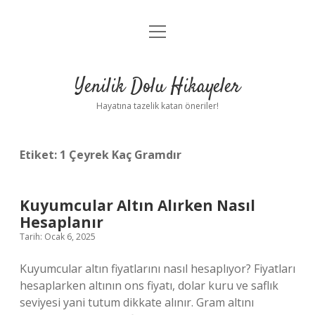
menüyü
Anasayfa
aç
Gizlilik Politikası
Yenilik Dolu Hikayeler
Yasal Uyarı
Hayatına tazelik katan öneriler!
Hakkımızda
Etiket:
1 Çeyrek Kaç Gramdır
Kuyumcular Altın Alırken Nasıl
Hesaplanır
Tarih: Ocak 6, 2025
Kuyumcular altın fiyatlarını nasıl hesaplıyor? Fiyatları
hesaplarken altının ons fiyatı, dolar kuru ve saflık
seviyesi yani tutum dikkate alınır. Gram altını