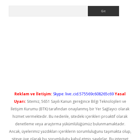
Arama
ps://elexbetgiris.org/
betbox
betexper bahis
Reklam ve İletişim:
Skype: live:.cid.575569c608265c69
Yasal
Uyarı:
Sitemiz, 5651 Sayılı Kanun gereğince Bilgi Teknolojileri ve
İletişim Kurumu (BTK) tarafından onaylanmış bir Yer Sağlayıcı olarak
hizmet vermektedir. Bu nedenle, sitedeki içerikleri proaktif olarak
denetleme veya araştırma yükümlülüğümüz bulunmamaktadır.
Ancak, üyelerimiz yazdıkları içeriklerin sorumluluğunu taşımakta olup,
siteye üye olarak bu sorumluluğu kabul etmiş sayılırlar. Bu internet