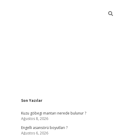
Sidebar
Son Yazılar
https://ele
Kuzu göbegi mantarı nerede bulunur ?
Ağustos 8, 2026
Engelli asansörü boyutları ?
Ağustos 6, 2026