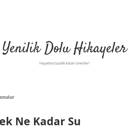
Yenilik Dolu Hikayeler
Hayatına tazelik katan öneriler!
onulur
ek Ne Kadar Su