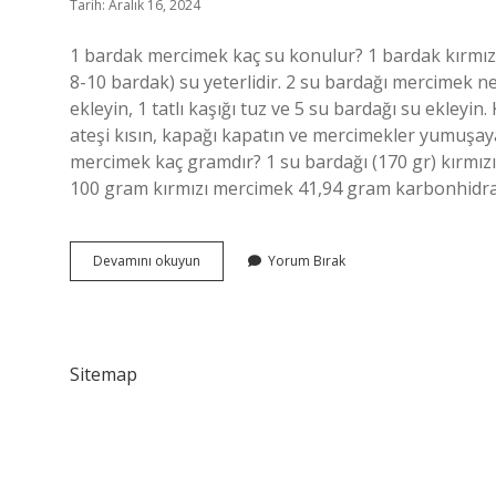
Tarih: Aralık 16, 2024
1 bardak mercimek kaç su konulur? 1 bardak kırmızı 
8-10 bardak) su yeterlidir. 2 su bardağı mercimek 
ekleyin, 1 tatlı kaşığı tuz ve 5 su bardağı su ekley
ateşi kısın, kapağı kapatın ve mercimekler yumuşay
mercimek kaç gramdır? 1 su bardağı (170 gr) kırmızı 
100 gram kırmızı mercimek 41,94 gram karbonhidra
1
Devamını okuyun
Yorum Bırak
Su
Bardağı
Mercimek
Ne
Kadar
Sitemap
Su